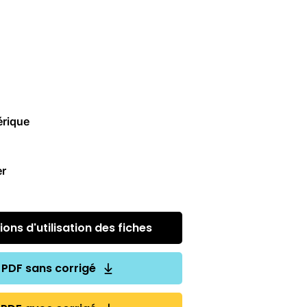
rique
er
ons d'utilisation des fiches
PDF sans corrigé