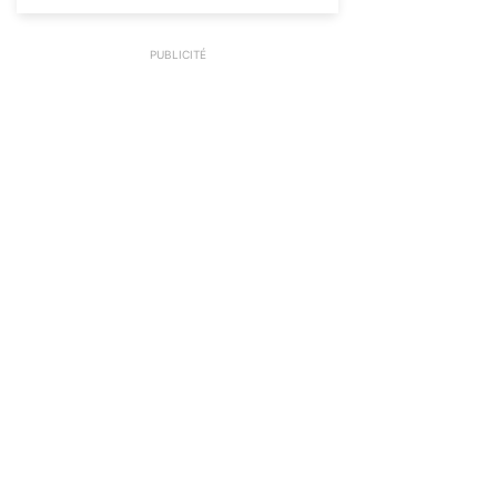
PUBLICITÉ
Explorez toutes les
fiches de 1re année!
Voir plus
Des questions?
Trouvez des réponses aux