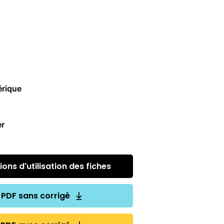
rique
er
ons d'utilisation des fiches
PDF sans corrigé